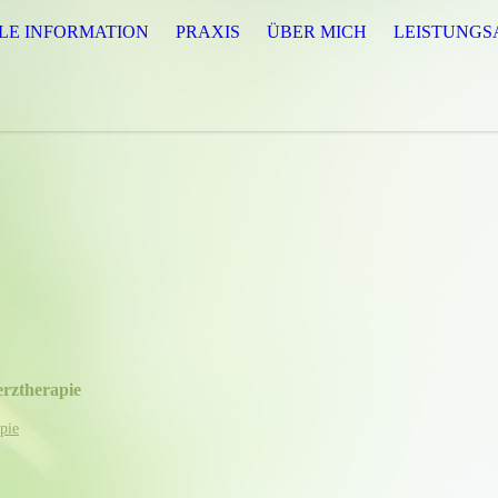
LE INFORMATION
PRAXIS
ÜBER MICH
LEISTUNG
rztherapie
pie