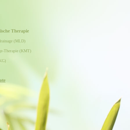
lische Therapie
inage (MLD)
-Therapie (KMT)
KG)
ote