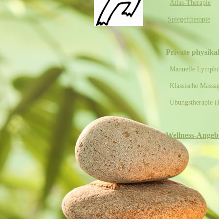
Atlas-Therapie
Spiegeltherapie
Private physika
Manuelle Lymphdra
Klassische Massage
Übungstherapie (
Wellness-Angeb