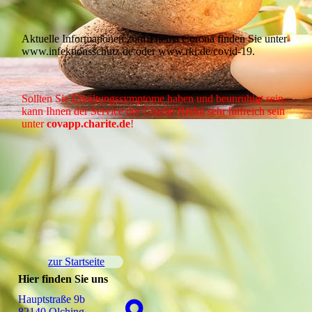
Aktuelle Informationen zum Thema Corona finden Sie unter
www.infektionsschutz.de oder www.rki.de/covid-19.
Sollten Sie Erkältungssymptome haben und beunruhigt sein,
kann Ihnen der Service der Charité Berlin sehr hilfreich sein
unter
covapp.charite.de
!
zur Startseite
Hier finden Sie uns
Hauptstraße 9b
82140 Olching