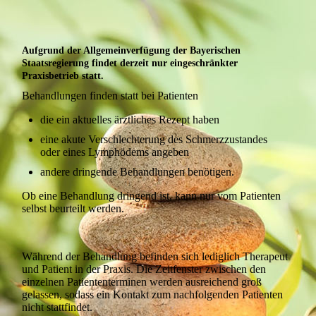
Aufgrund der Allgemeinverfügung der Bayerischen
Staatsregierung findet derzeit nur eingeschränkter
Praxisbetrieb statt.
Behandlungen finden statt bei Patienten
die ein aktuelles ärztliches Rezept haben
eine akute Verschlechterung des Schmerzzustandes
oder eines Lymphödems angeben
andere dringende Behandlungen benötigen.
Ob eine Behandlung dringend ist, kann nur vom Patienten
selbst beurteilt werden.
Während der Behandlung befinden sich lediglich Therapeut
und Patient in der Praxis. Die Zeitfenster zwischen den
einzelnen Patiententerminen werden ausreichend groß
gelassen, sodass ein Kontakt zum nachfolgenden Patienten
nicht stattfindet.