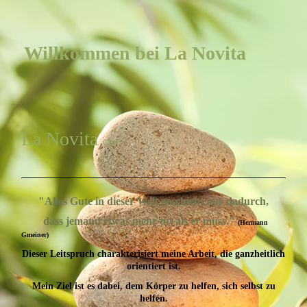
Willkommen bei La Novita
La Novita
cura
"Alles Gute in dieser Welt geschieht nur dadurch,
dass jemand etwas mehr tut als er muss."
(Hermann
Gmeiner)
Dieser Leitspruch charakterisiert meine Arbeit, die ganzheitlich
orientiert ist.
Mein Ziel ist es dabei, dem Körper zu helfen, sich selbst zu
helfen.