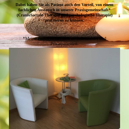
Dabei haben Sie als Patient auch den Vorteil, von einem
fachlichen Austausch in unserer Praxisgemeinschaft*
(CranioSacrale-Therapie und psychologische Therapie)
profitieren zu können.
*Meine Praxis richtet sich an Selbstzahler und
Privatpatienten.